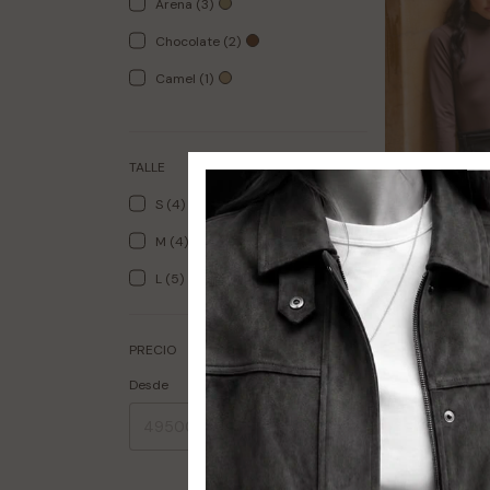
Arena (3)
Chocolate (2)
Camel (1)
TALLE
S (4)
M (4)
L (5)
Short Woven
PRECIO
$69.500
$34.750
50
Desde
Hasta
Comprar