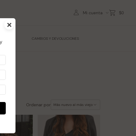
Mi cuenta
$0
×
TES
CAMBIOS Y DEVOLUCIONES
y
Ordenar por