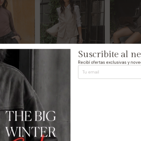
Suscribite al n
Recibí ofertas exclusivas y nov
Mini Remnant
Mini Hazel
$79.500
$79.500
$39.750
$39.750
% OFF
50
% OFF
50
Comprar
Comprar