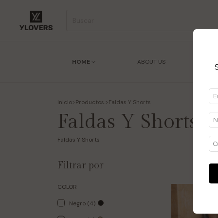
HOME
ABOUT US
ENC
Inicio
>
Productos.
>
Faldas Y Shorts
Faldas Y Shorts
Faldas Y Shorts
Filtrar por
COLOR
Negro (4)