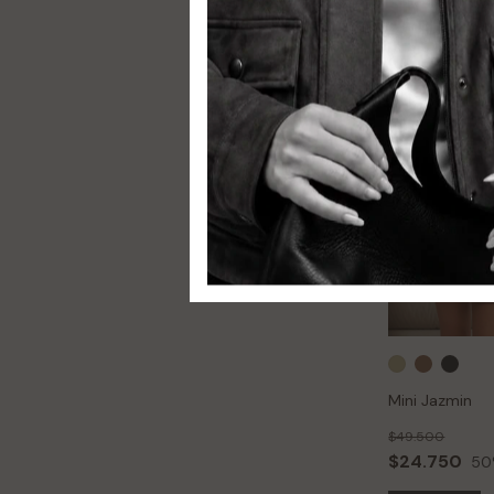
Mini Jazmin
$49.500
$24.750
50