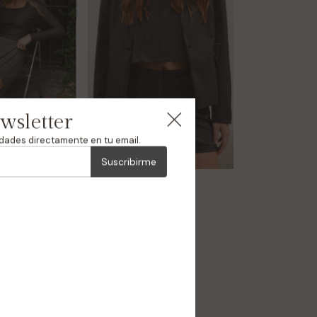
ewsletter
edades directamente en tu email.
Suscribirme
Short Amora
$49.500
$24.750
50
% OFF
% OFF
Comprar