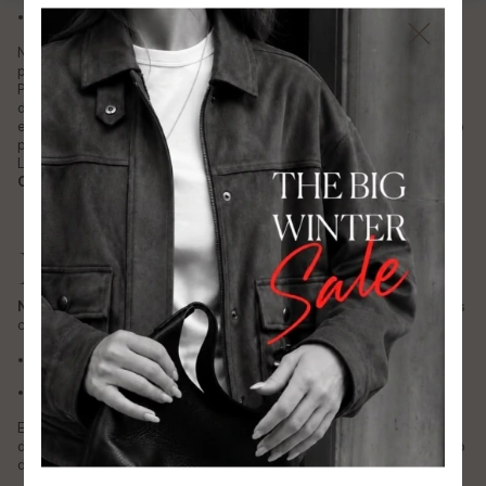
En perfectas condiciones
No se aceptarán cambios de prendas usadas, lavadas o dañadas
por el cliente.
Podes cambiarlo en nuestro local de Cuenca 841, CABA o a traves
de nuestro Whatsapp (11-5094-1038). El costo de envio y reenvio
estaran a cargo del cliente excepto cuando se trate de un cambio
por falla o defecto de prenda.
Los productos de la categoría
OUTLET/ FERIA NO TIENEN
CAMBIO
Devoluciones
No realizamos devoluciones de dinero
, excepto en los siguientes
casos:
La prenda llegó fallada
La prenda recibida es incorrecta respecto al pedido realizado
En cualquiera de estos casos, el reclamo deberá realizarse dentro
de las 72 horas desde recibida la compra, enviando fotos y número
de pedido para poder evaluarlo.