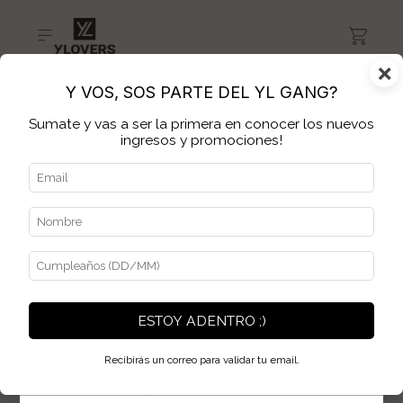
×
Y VOS, SOS PARTE DEL YL GANG?
Sumate y vas a ser la primera en conocer los nuevos
Inicio
>
Cambios y devoluciones
ingresos y promociones!
Cambios y
devoluciones
Cambios
Dentro de los 15 días de efectuada la compra, con la etiqueta
correspondiente y el ticket original o confirmación de compra
(mail).
ESTOY ADENTRO ;)
Para que el cambio pueda realizarse, las prendas deben:
Recibirás un correo para validar tu email.
Estar sin uso
Con sus etiquetas originales