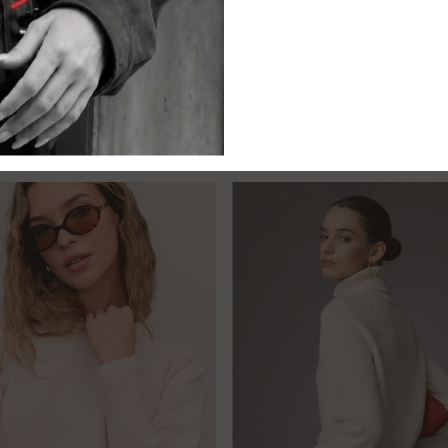
Compra segu
Tus datos prot
es