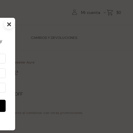
Mi cuenta
$0
×
TES
CAMBIOS Y DEVOLUCIONES
y
ejidos
>
Sweater Aure
 Aure
0
50
% OFF
50
 modificarse al combinar con otras promociones.