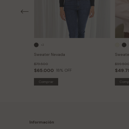
+2
Sweater Nevada
Sweate
$79.500
$99.50
$65.000
$49.7
18
% OFF
Comprar
Comp
Información