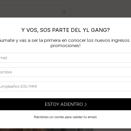
Y VOS, SOS PARTE DEL YL GANG?
ONTRA TU TALLE
MAYORISTA
PREGUNTAS FRECUEN
Sumate y vas a ser la primera en conocer los nuevos ingresos 
promociones!
Inicio
>
Productos.
>
T
1
/
6
Sweater
$159.500
$79.75
Ahorrás:
$79.7
ESTOY ADENTRO ;)
El descuento puede
Recibirás un correo para validar tu email.
Ver más detalles