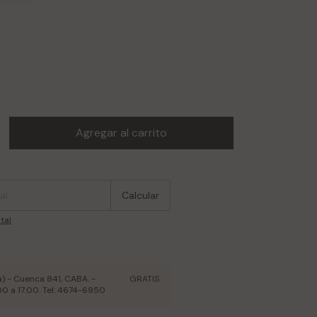
:
Cambiar CP
Calcular
tal
) - Cuenca 841, CABA. -
GRATIS
:00 a 17:00. Tel: 4674-6950