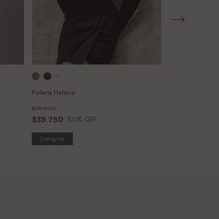
+1
Polera Helena
Sweater Sacra
$79.500
$99.500
$39.750
$49.750
50
% OFF
50
Comprar
Comprar