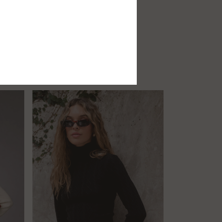
ra
egidos