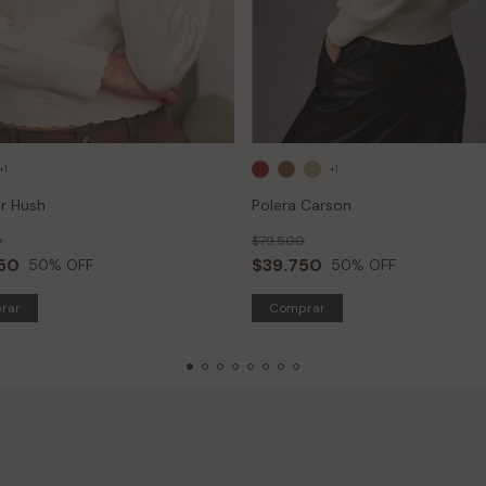
+1
+1
r Hush
Polera Carson
0
$79.500
50
$39.750
50
% OFF
50
% OFF
rar
Comprar