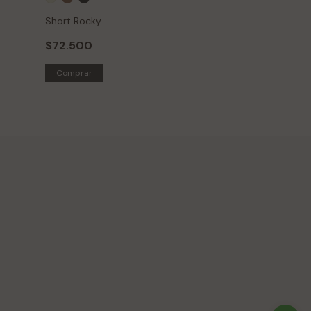
Short Rocky
Mini Lola
$72.500
$61.500
$29.990
51
%
Comprar
Comprar