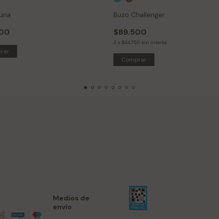
uria
Buzo Challenger
500
$89.500
2
x
$44.750
sin interés
rar
Comprar
Medios de
envío