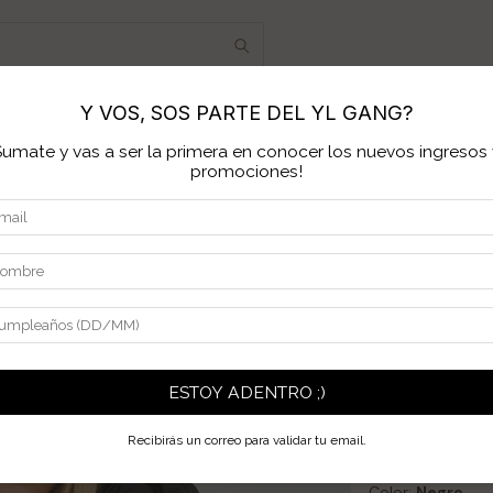
Y VOS, SOS PARTE DEL YL GANG?
ONTRA TU TALLE
MAYORISTA
PREGUNTAS FRECUEN
Sumate y vas a ser la primera en conocer los nuevos ingresos 
promociones!
Inicio
>
Productos.
>
O
1
/
2
Campera
$179.990
$99.0
Ahorrás:
$80.9
ESTOY ADENTRO ;)
2
cuotas sin int
Recibirás un correo para validar tu email.
Ver más detalles
Color:
Negro