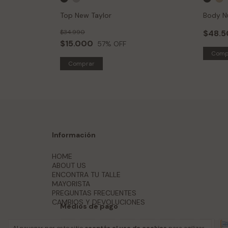
Top New Taylor
Body N
$34.990
$48.
$15.000
57
% OFF
Comp
Comprar
Información
HOME
ABOUT US
ENCONTRA TU TALLE
MAYORISTA
PREGUNTAS FRECUENTES
CAMBIOS Y DEVOLUCIONES
Medios de pago