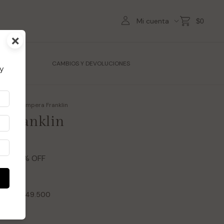
Mi cuenta
$0
×
TES
CAMBIOS Y DEVOLUCIONES
y
utlet
>
Campera Franklin
 Franklin
00
45
% OFF
90
erés de
$49.500