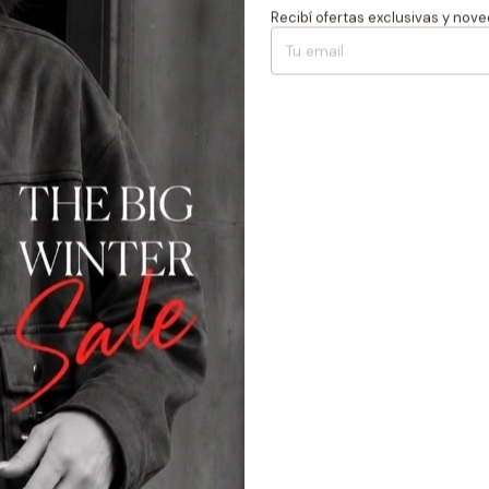
Recibí ofertas exclusivas y nov
Descripción
Descripción
Campera Termose
Medidas
Talle S: Ancho de 
Talle M: Ancho de
Talle L: Ancho de 
Talle XL: Ancho d
Devoluciones 
Hasta 30 días 
Compra segu
Tus datos prot
es