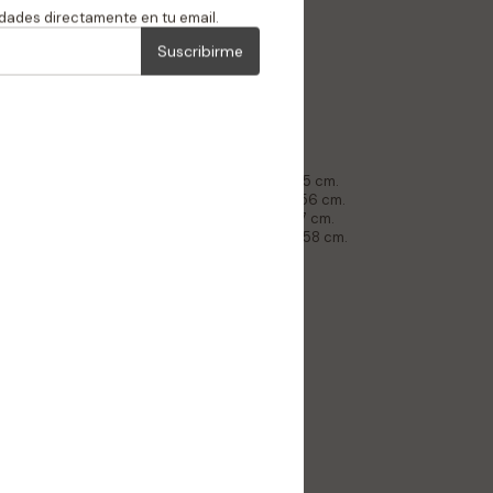
Probate la prenda
edades directamente en tu email.
Suscribirme
llada
sisa 56 cm, Largo total 59 cm, Largo manga 55 cm.
 sisa 59 cm, Largo total 60 cm, Largo manga 56 cm.
sisa 62 cm, Largo total 62 cm, Largo manga 57 cm.
e sisa 65 cm, Largo total 64 cm, Largo manga 58 cm.
gratis
después de tu compra
ra
egidos